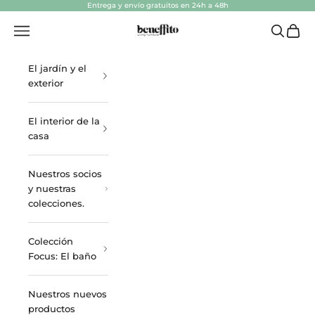
Ir al contenido
Entrega y envío gratuitos en 24h a 48h
beneffito.com
Abrir menú de navegación
Abrir bú
Abrir 
El jardín y el
exterior
El interior de la
casa
Nuestros socios
y nuestras
colecciones.
Colección
Focus: El baño
Nuestros nuevos
productos