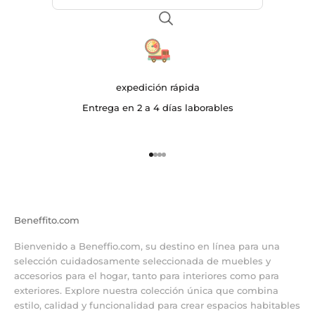
expedición rápida
Entrega en 2 a 4 días laborables
Ir al artículo 1
Ir al artículo 2
Ir al artículo 3
Ir al artículo 4
Beneffito.com
Bienvenido a Beneffio.com, su destino en línea para una
selección cuidadosamente seleccionada de muebles y
accesorios para el hogar, tanto para interiores como para
exteriores. Explore nuestra colección única que combina
estilo, calidad y funcionalidad para crear espacios habitables