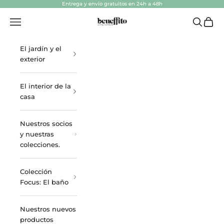
Ir al contenido
Entrega y envío gratuitos en 24h a 48h
beneffito.com
Abrir menú de navegación
Abrir bú
Abrir 
El jardín y el
exterior
El interior de la
casa
Nuestros socios
y nuestras
colecciones.
Colección
Focus: El baño
Nuestros nuevos
productos