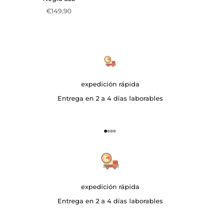
Precio de oferta
€149,90
expedición rápida
Entrega en 2 a 4 días laborables
Ir al artículo 1
Ir al artículo 2
Ir al artículo 3
Ir al artículo 4
expedición rápida
Entrega en 2 a 4 días laborables