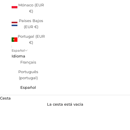
Mónaco (EUR
€)
Países Bajos
(EUR €)
Portugal (EUR
€)
Español
Idioma
Français
Português
(portugal)
Español
Cesta
La cesta está vacía
Duchas al aire libre