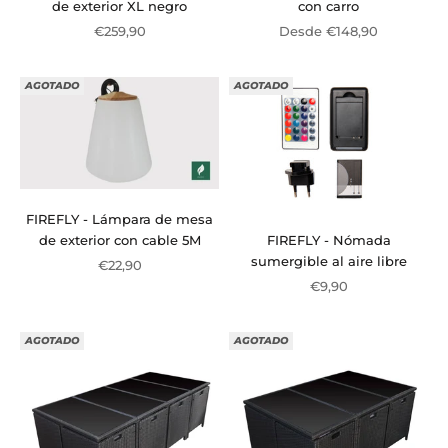
de exterior XL negro
con carro
Precio de oferta
Precio de oferta
€259,90
Desde €148,90
AGOTADO
AGOTADO
FIREFLY - Lámpara de mesa
FIREFLY - Nómada
de exterior con cable 5M
sumergible al aire libre
Precio de oferta
€22,90
Precio de oferta
€9,90
AGOTADO
AGOTADO