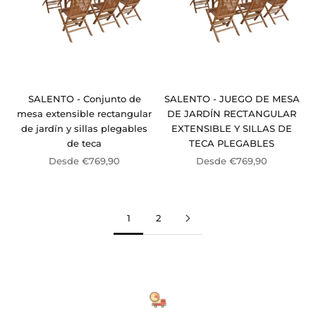
SALENTO - Conjunto de
SALENTO - JUEGO DE MESA
mesa extensible rectangular
DE JARDÍN RECTANGULAR
de jardín y sillas plegables
EXTENSIBLE Y SILLAS DE
de teca
TECA PLEGABLES
Precio de oferta
Precio de oferta
Desde €769,90
Desde €769,90
1
2