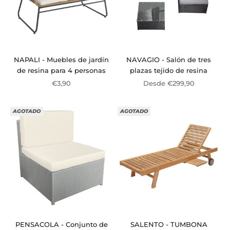
NAPALI - Muebles de jardín
NAVAGIO - Salón de tres
de resina para 4 personas
plazas tejido de resina
Precio de oferta
Precio de oferta
€3,90
Desde €299,90
AGOTADO
AGOTADO
PENSACOLA - Conjunto de
SALENTO - TUMBONA