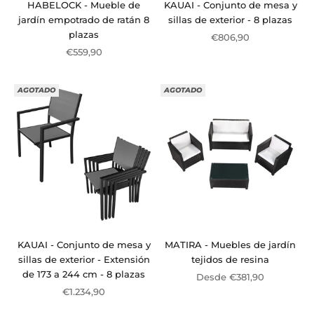
HABELOCK - Mueble de
KAUAI - Conjunto de mesa y
jardín empotrado de ratán 8
sillas de exterior - 8 plazas
plazas
Precio de oferta
€806,90
Precio de oferta
€559,90
AGOTADO
AGOTADO
KAUAI - Conjunto de mesa y
MATIRA - Muebles de jardín
sillas de exterior - Extensión
tejidos de resina
de 173 a 244 cm - 8 plazas
Precio de oferta
Desde €381,90
Precio de oferta
€1.234,90