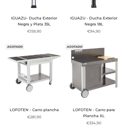
IGUAZU- Ducha Exterior
IGUAZU - Ducha Exterior
Negra y Plata 35L
Negra 18L
Precio de oferta
Precio de oferta
€159,90
€94,90
AGOTADO
AGOTADO
LOFOTEN - Carro plancha
LOFOTEN - Carro para
Plancha XL
Precio de oferta
€281,90
Precio de oferta
€334,90