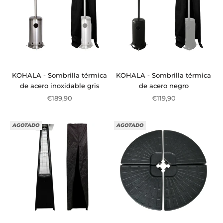
KOHALA - Sombrilla térmica
KOHALA - Sombrilla térmica
de acero inoxidable gris
de acero negro
Precio de oferta
Precio de oferta
€189,90
€119,90
AGOTADO
AGOTADO