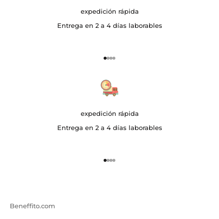
expedición rápida
Entrega en 2 a 4 días laborables
Ir al artículo 1
Ir al artículo 2
Ir al artículo 3
Ir al artículo 4
expedición rápida
Entrega en 2 a 4 días laborables
Ir al artículo 1
Ir al artículo 2
Ir al artículo 3
Ir al artículo 4
Beneffito.com