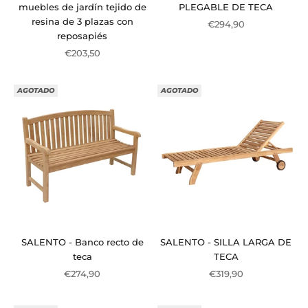
muebles de jardín tejido de
PLEGABLE DE TECA
resina de 3 plazas con
Precio de oferta
€294,90
reposapiés
Precio de oferta
€203,50
AGOTADO
AGOTADO
SALENTO - Banco recto de
SALENTO - SILLA LARGA DE
teca
TECA
Precio de oferta
Precio de oferta
€274,90
€319,90