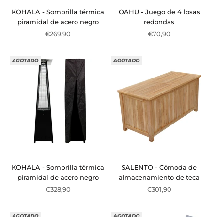
KOHALA - Sombrilla térmica
OAHU - Juego de 4 losas
piramidal de acero negro
redondas
Precio de oferta
Precio de oferta
€269,90
€70,90
AGOTADO
AGOTADO
KOHALA - Sombrilla térmica
SALENTO - Cómoda de
piramidal de acero negro
almacenamiento de teca
Precio de oferta
Precio de oferta
€328,90
€301,90
AGOTADO
AGOTADO