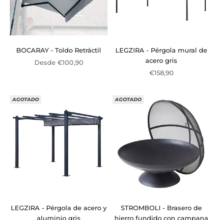
BOCARAY - Toldo Retráctil
LEGZIRA - Pérgola mural de
acero gris
Precio de oferta
Desde €100,90
Precio de oferta
€158,90
AGOTADO
AGOTADO
LEGZIRA - Pérgola de acero y
STROMBOLI - Brasero de
aluminio gris
hierro fundido con campana