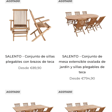
AGOTADO
AGOTADO
SALENTO - Conjunto de sillas
SALENTO - Conjunto de
plegables con brazos de teca
mesa extensible ovalada de
jardín y sillas plegables de
Precio de oferta
Desde €89,90
teca
Precio de oferta
Desde €794,90
AGOTADO
AGOTADO