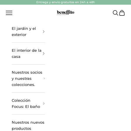
Ir al contenido
Entrega y envío gratuitos en 24h a 48h
beneffito.com
Abrir menú de navegación
Abrir bú
Abrir 
El jardín y el
exterior
El interior de la
casa
Nuestros socios
y nuestras
colecciones.
Colección
Focus: El baño
Nuestros nuevos
productos