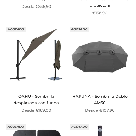
protectora
Precio de oferta
Desde €336,90
Precio de oferta
€138,90
AGOTADO
AGOTADO
OAHU - Sombrilla
HAPUNA - Sombrilla Doble
desplazada con funda
4M60
Precio de oferta
Precio de oferta
Desde €189,00
Desde €107,90
AGOTADO
AGOTADO