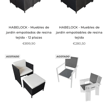
HABELOCK - Muebles de
HABELOCK - Muebles de
jardín empotrados de resina
jardín empotrables de resina
tejida - 12 plazas
tejida
Precio de oferta
Precio de oferta
€899,90
€280,50
AGOTADO
AGOTADO