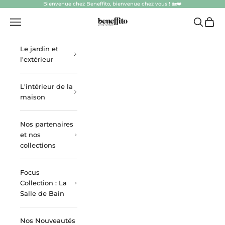
Passer au contenu
Bienvenue chez Beneffito, bienvenue chez vous ! 🏡❤️
beneffito.com
Ouvrir la navigation
Ouvrir la
Voir l
Le jardin et
l'extérieur
L'intérieur de la
maison
Nos partenaires
et nos
collections
Focus
Collection : La
Salle de Bain
Nos Nouveautés