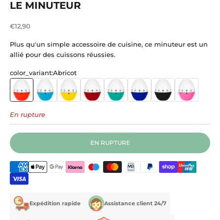
LE MINUTEUR
Prix de vente
€12,90
Plus qu'un simple accessoire de cuisine, ce minuteur est un
allié pour des cuissons réussies.
color_variant:
Abricot
Abricot
Azur
Citron
Coquelicot
Lagune
Marine
Reglisse
Rose
En rupture
EN RUPTURE
Expédition rapide
Assistance client 24/7