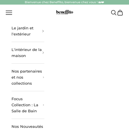
Passer au contenu
Bienvenue chez Beneffito, bienvenue chez vous ! 🏡❤️
beneffito.com
Ouvrir la navigation
Ouvrir la
Voir l
Le jardin et
l'extérieur
L'intérieur de la
maison
Nos partenaires
et nos
collections
Focus
Collection : La
Salle de Bain
Nos Nouveautés