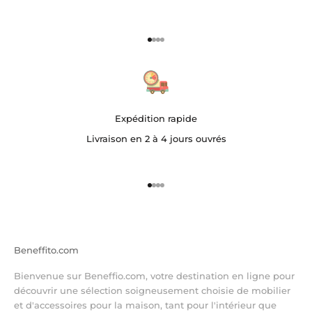
Aller à l'élément 1
Aller à l'élément 2
Aller à l'élément 3
Aller à l'élément 4
Expédition rapide
Livraison en 2 à 4 jours ouvrés
Aller à l'élément 1
Aller à l'élément 2
Aller à l'élément 3
Aller à l'élément 4
Beneffito.com
Bienvenue sur Beneffio.com, votre destination en ligne pour
découvrir une sélection soigneusement choisie de mobilier
et d'accessoires pour la maison, tant pour l'intérieur que