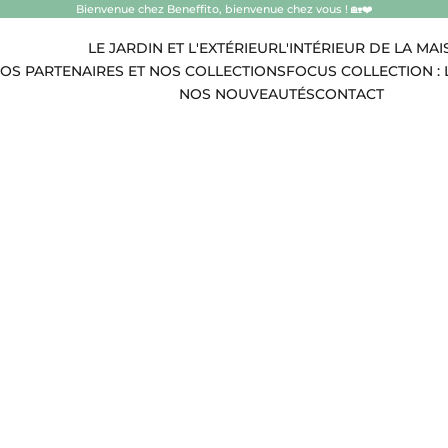
Bienvenue chez Beneffito, bienvenue chez vous ! 🏡❤️
LE JARDIN ET L'EXTÉRIEUR
L'INTÉRIEUR DE LA MA
OS PARTENAIRES ET NOS COLLECTIONS
FOCUS COLLECTION : 
NOS NOUVEAUTÉS
CONTACT