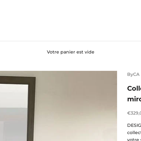
Votre panier est vide
ByCA
Col
mir
Prix d
€329,
DESIG
colle
votre 