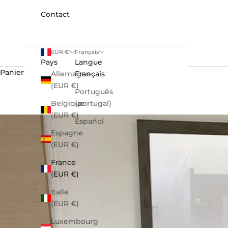
Contact
EUR €
Français
Pays
Langue
Panier
Allemagne
Français
(EUR €)
Português
Belgique
(portugal)
(EUR €)
Español
Espagne
(EUR €)
France
(EUR €)
Italie
(EUR €)
Luxembourg