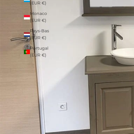
(EUR €)
Monaco
(EUR €)
Pays-Bas
(EUR €)
Portugal
(EUR €)