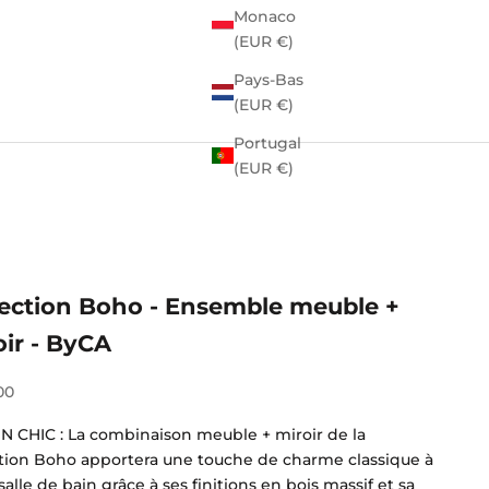
Monaco
(EUR €)
Pays-Bas
(EUR €)
Portugal
(EUR €)
lection Boho - Ensemble meuble +
oir - ByCA
e vente
00
N CHIC : La combinaison meuble + miroir de la
ction Boho apportera une touche de charme classique à
salle de bain grâce à ses finitions en bois massif et sa