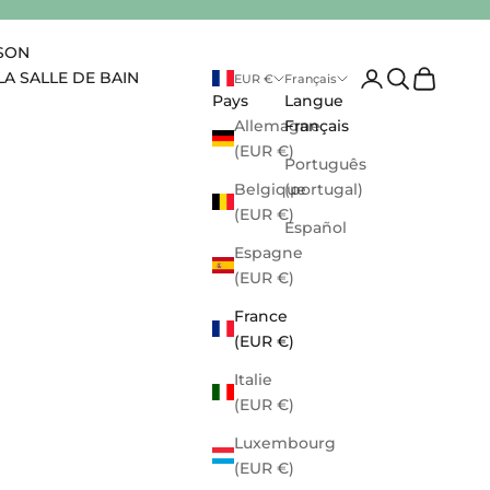
ISON
Ouvrir le compte 
Ouvrir la rec
Voir le pa
LA SALLE DE BAIN
EUR €
Français
Pays
Langue
Allemagne
Français
(EUR €)
Português
Belgique
(portugal)
(EUR €)
Español
Espagne
(EUR €)
France
(EUR €)
Italie
(EUR €)
Luxembourg
(EUR €)