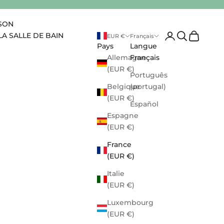
ISON
Ouvrir le compte 
Ouvrir la rec
Voir le pa
LA SALLE DE BAIN
EUR €
Français
Pays
Langue
Allemagne
Français
(EUR €)
Português
Belgique
(portugal)
(EUR €)
Español
Espagne
(EUR €)
France
(EUR €)
Italie
(EUR €)
Luxembourg
(EUR €)