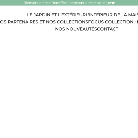
Bienvenue chez Beneffito, bienvenue chez vous ! 🏡❤️
LE JARDIN ET L'EXTÉRIEUR
L'INTÉRIEUR DE LA MA
OS PARTENAIRES ET NOS COLLECTIONS
FOCUS COLLECTION : 
NOS NOUVEAUTÉS
CONTACT