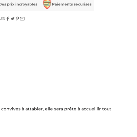
Des prix incroyables
Paiements sécurisés
GER
onvives à attabler, elle sera prête à accueillir tout