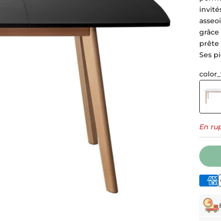
invité
asseo
grâce
prête 
Ses p
color_
Blanc
En ru