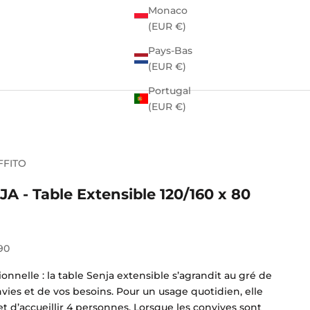
Monaco
(EUR €)
Pays-Bas
(EUR €)
Portugal
(EUR €)
FFITO
JA - Table Extensible 120/160 x 80
e vente
90
onnelle : la table Senja extensible s’agrandit au gré de
vies et de vos besoins. Pour un usage quotidien, elle
 d’accueillir 4 personnes. Lorsque les convives sont