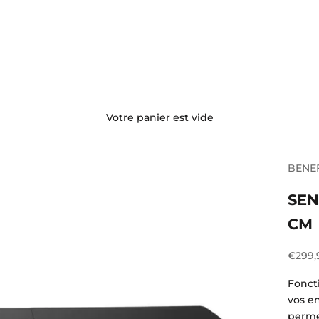
Votre panier est vide
BENE
SEN
CM
Prix d
€299,
Foncti
vos en
permet