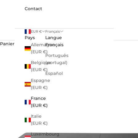
Contact
EUR €
Français
Pays
Langue
Panier
Allemagne
Français
(EUR €)
Português
Belgique
(portugal)
(EUR €)
Español
Espagne
(EUR €)
France
(EUR €)
Italie
(EUR €)
Luxembourg