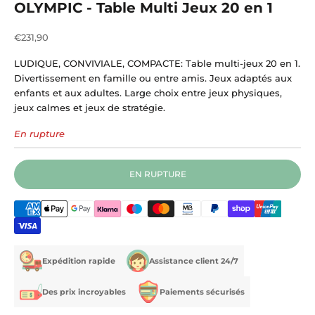
OLYMPIC - Table Multi Jeux 20 en 1
Prix de vente
€231,90
LUDIQUE, CONVIVIALE, COMPACTE: Table multi-jeux 20 en 1.
Divertissement en famille ou entre amis. Jeux adaptés aux
enfants et aux adultes. Large choix entre jeux physiques,
jeux calmes et jeux de stratégie.
En rupture
EN RUPTURE
Expédition rapide
Assistance client 24/7
Des prix incroyables
Paiements sécurisés