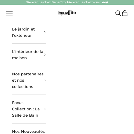
Passer au contenu
Bienvenue chez Beneffito, bienvenue chez vous ! 🏡❤️
beneffito.com
Ouvrir la navigation
Ouvrir la
Voir l
Le jardin et
l'extérieur
L'intérieur de la
maison
Nos partenaires
et nos
collections
Focus
Collection : La
Salle de Bain
Nos Nouveautés