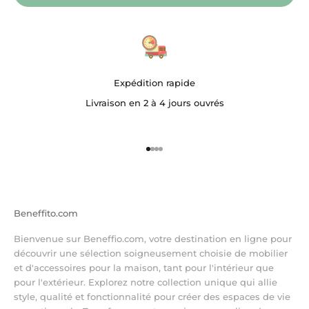
Expédition rapide
Livraison en 2 à 4 jours ouvrés
Aller à l'élément 1
Aller à l'élément 2
Aller à l'élément 3
Aller à l'élément 4
Beneffito.com
Bienvenue sur Beneffio.com, votre destination en ligne pour
découvrir une sélection soigneusement choisie de mobilier
et d'accessoires pour la maison, tant pour l'intérieur que
pour l'extérieur. Explorez notre collection unique qui allie
style, qualité et fonctionnalité pour créer des espaces de vie