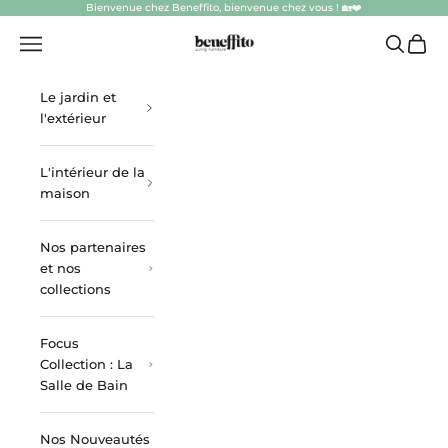
Passer au contenu
Bienvenue chez Beneffito, bienvenue chez vous ! 🏡❤️
beneffito.com
Ouvrir la navigation
Ouvrir la
Voir l
Le jardin et
l'extérieur
L'intérieur de la
maison
Nos partenaires
et nos
collections
Focus
Collection : La
Salle de Bain
Nos Nouveautés