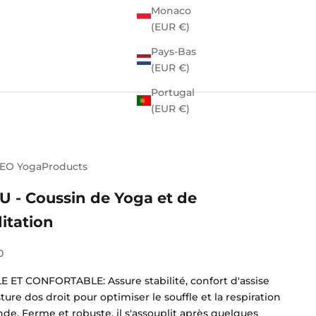
Monaco
(EUR €)
Pays-Bas
(EUR €)
Portugal
(EUR €)
EO YogaProducts
U - Coussin de Yoga et de
itation
e vente
0
E ET CONFORTABLE: Assure stabilité, confort d'assise
ture dos droit pour optimiser le souffle et la respiration
de. Ferme et robuste, il s'assouplit après quelques