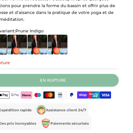
ations pour prendre la forme du bassin et offrir plus de
sse et d'aisance dans la pratique de votre yoga et de
 méditation.
variant:
Prune Indigo
 Indigo
Bleu Niagara Gris
Rouge Safran
Indigo Noir
pture
EN RUPTURE
Expédition rapide
Assistance client 24/7
Des prix incroyables
Paiements sécurisés