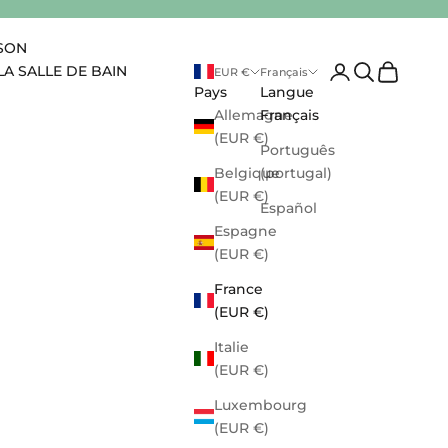
ISON
Ouvrir le compte 
Ouvrir la rec
Voir le pa
LA SALLE DE BAIN
EUR €
Français
Pays
Langue
Allemagne
Français
(EUR €)
Português
Belgique
(portugal)
(EUR €)
Español
Espagne
(EUR €)
France
(EUR €)
Italie
(EUR €)
Luxembourg
(EUR €)