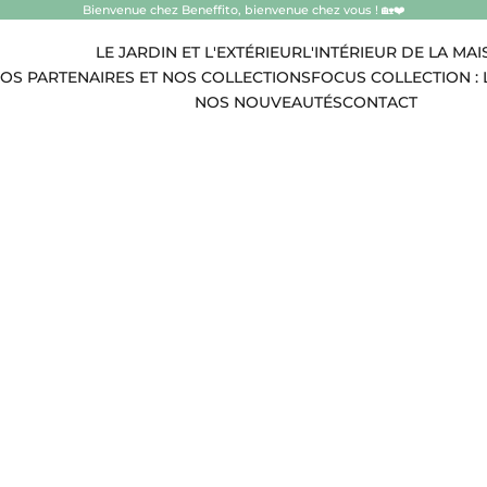
Bienvenue chez Beneffito, bienvenue chez vous ! 🏡❤️
LE JARDIN ET L'EXTÉRIEUR
L'INTÉRIEUR DE LA MA
OS PARTENAIRES ET NOS COLLECTIONS
FOCUS COLLECTION : 
NOS NOUVEAUTÉS
CONTACT