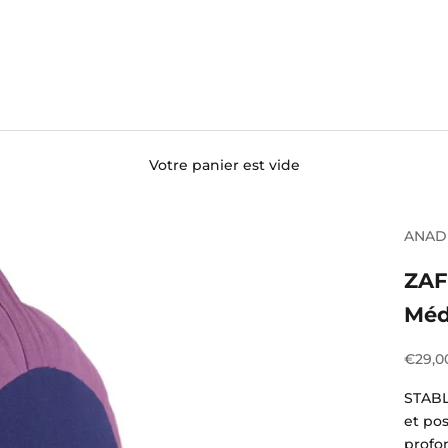
Votre panier est vide
ANAD
ZAF
Méd
Prix d
€29,0
STABL
et pos
profon