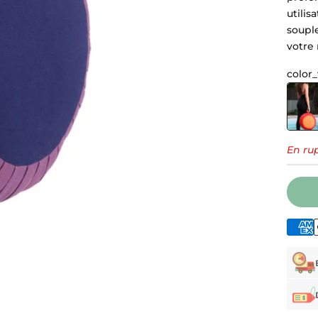
utilis
souple
votre
color_
Prune
En ru