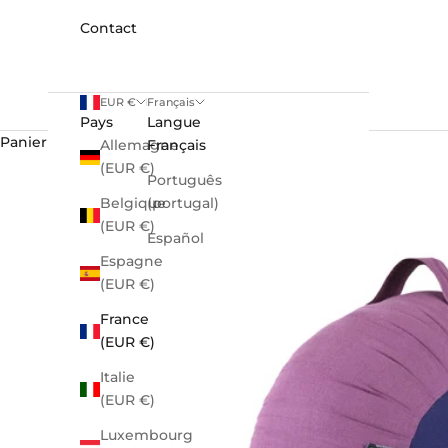
Contact
EUR €
Français
Pays
Langue
Panier
Allemagne
Français
(EUR €)
Português
Belgique
(portugal)
(EUR €)
Español
Espagne
(EUR €)
France
(EUR €)
Italie
(EUR €)
Luxembourg