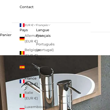
Contact
EUR €
Français
Pays
Langue
Panier
Allemagne
Français
(EUR €)
Português
Belgique
(portugal)
(EUR €)
Español
Espagne
(EUR €)
France
(EUR €)
Italie
(EUR €)
Luxembourg