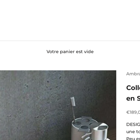
Votre panier est vide
Ambr
Coll
en 
Prix d
€189,
DESIG
une t
Peu e