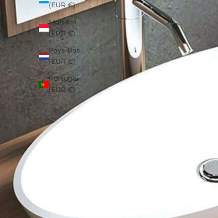
(EUR €)
Monaco
(EUR €)
Pays-Bas
(EUR €)
Portugal
(EUR €)