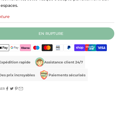
 espaces.
pture
EN RUPTURE
Expédition rapide
Assistance client 24/7
Des prix incroyables
Paiements sécurisés
GER