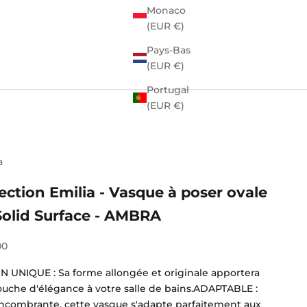
Monaco
(EUR €)
Pays-Bas
(EUR €)
Portugal
(EUR €)
a
ection Emilia - Vasque à poser ovale
Solid Surface - AMBRA
e vente
00
N UNIQUE : Sa forme allongée et originale apportera
ouche d'élégance à votre salle de bains.ADAPTABLE :
ncombrante, cette vasque s'adapte parfaitement aux