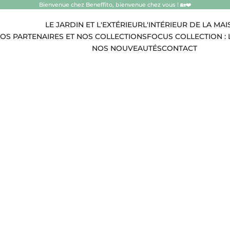
Bienvenue chez Beneffito, bienvenue chez vous ! 🏡❤️
LE JARDIN ET L'EXTÉRIEUR
L'INTÉRIEUR DE LA MA
OS PARTENAIRES ET NOS COLLECTIONS
FOCUS COLLECTION : 
NOS NOUVEAUTÉS
CONTACT