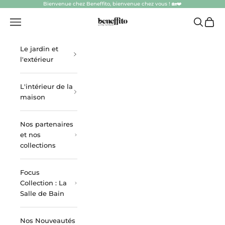
Passer au contenu
Bienvenue chez Beneffito, bienvenue chez vous ! 🏡❤️
beneffito.com
Ouvrir la navigation
Ouvrir la
Voir l
Le jardin et
l'extérieur
L'intérieur de la
maison
Nos partenaires
et nos
collections
Focus
Collection : La
Salle de Bain
Nos Nouveautés