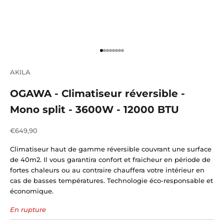
Aller à l'élément 1
Aller à l'élément 2
Aller à l'élément 3
Aller à l'élément 4
Aller à l'élément 5
Aller à l'élément 6
Aller à l'élément 7
Aller à l'élément 8
AKILA
OGAWA - Climatiseur réversible -
Mono split - 3600W - 12000 BTU
Prix de vente
€649,90
Climatiseur haut de gamme réversible couvrant une surface
de 40m2. Il vous garantira confort et fraicheur en période de
fortes chaleurs ou au contraire chauffera votre intérieur en
cas de basses températures. Technologie éco-responsable et
économique.
En rupture