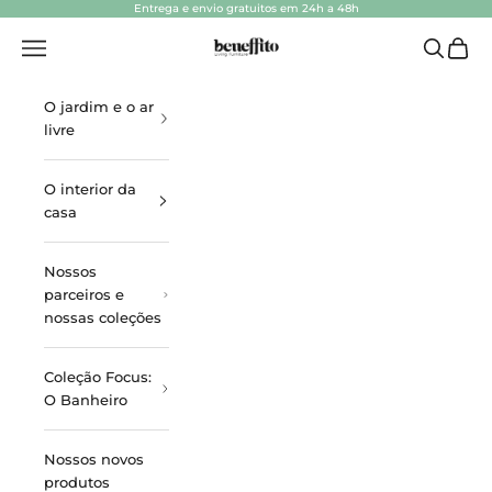
Ir para o conteúdo
Entrega e envio gratuitos em 24h a 48h
beneffito.com
Abrir navegação
Abrir pes
Ver ca
O jardim e o ar
livre
O interior da
casa
Nossos
parceiros e
nossas coleções
Coleção Focus:
O Banheiro
Nossos novos
produtos