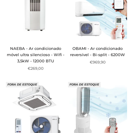
NAEBA - Ar condicionado
OBAMI - Ar condicionado
móvel ultra silencioso - Wifi -
reversível - Bi-split - 6200W
3,5kW - 12000 BTU
Preço de venda
€969,90
Preço de venda
€269,00
FORA DE ESTOQUE
FORA DE ESTOQUE