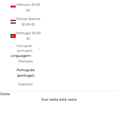
Mónaco (EUR
€)
Países Baixos
(EUR €)
Portugal (EUR
€)
Português
(portugal)
Linguagem
Français
Português
(portugal)
Español
Cesta
Akila – O especialista em ar
Sua cesta está vazia
condicionado