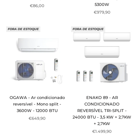
5300W
Preço de venda
€86,00
Preço de venda
€979,90
FORA DE ESTOQUE
FORA DE ESTOQUE
OGAWA - Ar condicionado
ENAKO 89 - AR
reversível - Mono split -
CONDICIONADO
3600W - 12000 BTU
REVERSÍVEL TRI-SPLIT -
24000 BTU - 3,5 KW + 2,7KW
Preço de venda
€649,90
+ 2,7KW
Preço de venda
€1.499,90