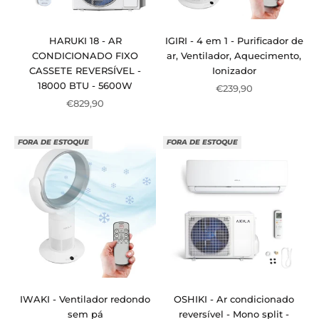
HARUKI 18 - AR
IGIRI - 4 em 1 - Purificador de
CONDICIONADO FIXO
ar, Ventilador, Aquecimento,
CASSETE REVERSÍVEL -
Ionizador
18000 BTU - 5600W
Preço de venda
€239,90
Preço de venda
€829,90
FORA DE ESTOQUE
FORA DE ESTOQUE
IWAKI - Ventilador redondo
OSHIKI - Ar condicionado
sem pá
reversível - Mono split -