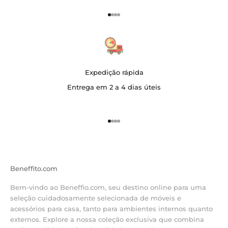
Vá para o item 1
Vá para o item 2
Vá para o item 3
Vá para o item 4
Expedição rápida
Entrega em 2 a 4 dias úteis
Vá para o item 1
Vá para o item 2
Vá para o item 3
Vá para o item 4
Beneffito.com
Bem-vindo ao Beneffio.com, seu destino online para uma
seleção cuidadosamente selecionada de móveis e
acessórios para casa, tanto para ambientes internos quanto
externos. Explore a nossa coleção exclusiva que combina