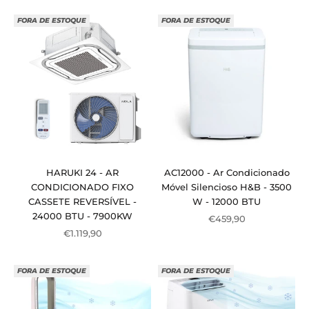
FORA DE ESTOQUE
FORA DE ESTOQUE
HARUKI 24 - AR
AC12000 - Ar Condicionado
CONDICIONADO FIXO
Móvel Silencioso H&B - 3500
CASSETE REVERSÍVEL -
W - 12000 BTU
24000 BTU - 7900KW
Preço de venda
€459,90
Preço de venda
€1.119,90
FORA DE ESTOQUE
FORA DE ESTOQUE