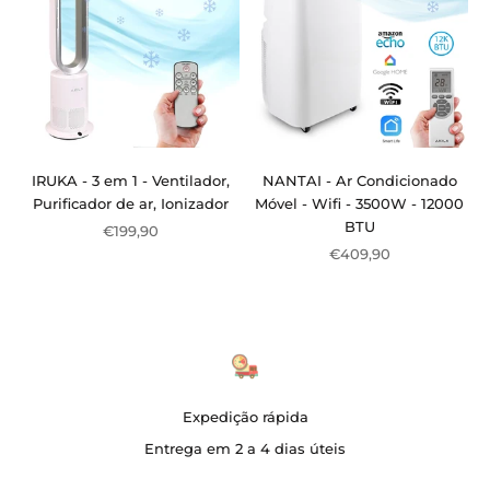
IRUKA - 3 em 1 - Ventilador,
NANTAI - Ar Condicionado
Purificador de ar, Ionizador
Móvel - Wifi - 3500W - 12000
BTU
Preço de venda
€199,90
Preço de venda
€409,90
Expedição rápida
Entrega em 2 a 4 dias úteis