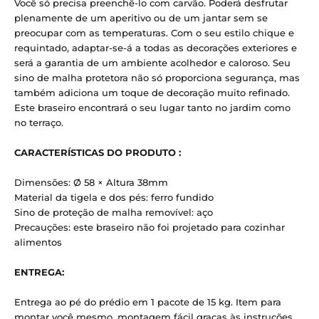
Você só precisa preenchê-lo com carvão.
Poderá desfrutar
plenamente de um aperitivo ou de um jantar sem se
preocupar com as temperaturas.
Com o seu estilo chique e
requintado, adaptar-se-á a todas as decorações exteriores e
será a garantia de um ambiente acolhedor e caloroso.
Seu
sino de malha protetora não só proporciona segurança, mas
também adiciona um toque de decoração muito refinado.
Este braseiro encontrará o seu lugar tanto no jardim como
no terraço.
CARACTERÍSTICAS DO PRODUTO :
Dimensões: Ø 58 × Altura 38mm
Material da tigela e dos pés: ferro fundido
Sino de proteção de malha removível: aço
Precauções: este braseiro não foi projetado para cozinhar
alimentos
ENTREGA:
Entrega ao pé do prédio em 1 pacote de 15 kg.
Item para
montar você mesmo, montagem fácil graças às instruções