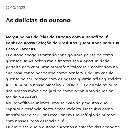
22/10/2023
As delícias do outono
Mergulhe nas delícias do Outono com a Beneffito 🍂:
conheça nossa Seleção de Produtos Quentinhos para sua
Casa e Lazer 🏡.
O outono chegou trazendo consigo uma paleta de cores
quentes! 🍁 As noites mais frescas são a oportunidade
perfeita para criar uma atmosfera calorosa e acolhedora na
sua casa, tanto por dentro como por fora. Crie um casulo
quente no seu terraço com
os nossos guarda-sóis aquecidos
KOHALA
ou
o nosso braseiro STROMBOLI
e enrole-se num
dos nossos móveis de jardim como o conjunto de resina
tecida
NAVAGIO
.
Na Beneffito reunimos uma seleção de produtos que
captam a essência desta época mágica. Descubra como
transformar o seu Lar Doce Lar em um refúgio de outono
com nossos itens essenciais 🍂✨.
Quem disse que o outono é apenas a estação das abóboras