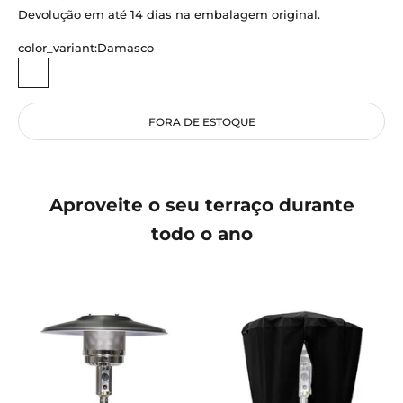
Devolução em até 14 dias na embalagem original.
color_variant:
Damasco
Damasco
Azul
Limão
Papoula
Lagoa
Marinho
Nuvem
Alcaçuz
Rosa
FORA DE ESTOQUE
Aproveite o seu terraço durante
todo o ano