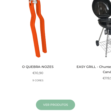
O QUEBRA-NOZES
EASY GRILL - Churra
Carv
Preço de venda
€10,90
Preç
€119
9 CORES
VER PRODUTOS