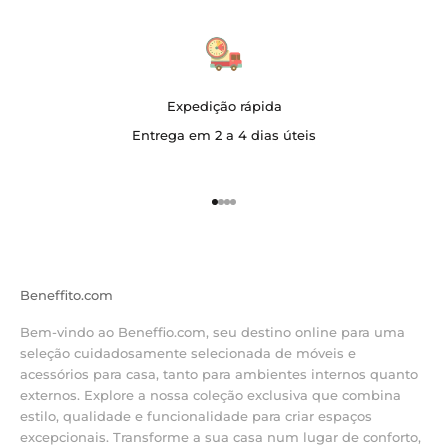
Expedição rápida
Entrega em 2 a 4 dias úteis
Vá para o item 1
Vá para o item 2
Vá para o item 3
Vá para o item 4
Beneffito.com
Bem-vindo ao Beneffio.com, seu destino online para uma
seleção cuidadosamente selecionada de móveis e
acessórios para casa, tanto para ambientes internos quanto
externos. Explore a nossa coleção exclusiva que combina
estilo, qualidade e funcionalidade para criar espaços
excepcionais. Transforme a sua casa num lugar de conforto,