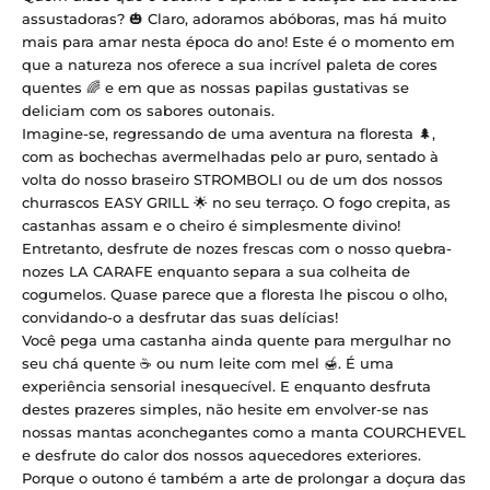
assustadoras? 🎃 Claro, adoramos abóboras, mas há muito
mais para amar nesta época do ano! Este é o momento em
que a natureza nos oferece a sua incrível paleta de cores
quentes 🌈 e em que as nossas papilas gustativas se
deliciam com os sabores outonais.
Imagine-se, regressando de uma aventura na floresta 🌲,
com as bochechas avermelhadas pelo ar puro, sentado à
volta
do nosso braseiro STROMBOLI
ou de um dos
nossos
churrascos EASY GRILL
🌟 no seu terraço. O fogo crepita, as
castanhas assam e o cheiro é simplesmente divino!
Entretanto, desfrute de nozes frescas com
o nosso quebra-
nozes LA CARAFE
enquanto separa a sua colheita de
cogumelos. Quase parece que a floresta lhe piscou o olho,
convidando-o a desfrutar das suas delícias!
Você pega uma castanha ainda quente para mergulhar no
seu chá quente ☕ ou num leite com mel 🍯. É uma
experiência sensorial inesquecível. E enquanto desfruta
destes prazeres simples, não hesite em envolver-se nas
nossas mantas aconchegantes como
a manta COURCHEVEL
e desfrute do calor dos nossos aquecedores exteriores.
Porque o outono é também a arte de prolongar a doçura das