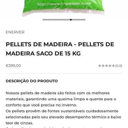
Vá para o item 1
Vá para o item 2
Vá para o item 3
Vá para o item 4
Vá para o item 5
Vá para o item 6
Vá para o item 7
Vá para o item 8
Vá para o item 9
Vá para o item 10
Vá para o item 11
Vá para o item 12
Vá para o item 13
Vá para o item 14
Vá para o item 15
Vá para o item 16
Vá para o item 17
Vá para o item 18
Vá para o item 19
Vá para o item 20
Vá para o item 21
Vá para o item 22
Vá para o item 23
Vá para o item 24
Vá para o item 25
ENERVER
PELLETS DE MADEIRA - PELLETS DE
MADEIRA SACO DE 15 KG
Preço de venda
€399,00
(0.0)
DESCRIÇÃO DO PRODUTO
Nossos pellets de madeira são feitos com os melhores
materiais, garantindo uma queima limpa e quente para o
conforto que você precisa no inverno.
Os pellets provêm de fontes sustentáveis ​​cuidadosamente
selecionadas pelo seu elevado desempenho térmico e baixo
teor de cinzas.