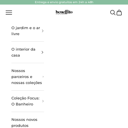
Ir para o conteúdo
Entrega e envio gratuitos em 24h a 48h
beneffito.com
Abrir navegação
Abrir pes
Ver ca
O jardim e o ar
livre
O interior da
casa
Nossos
parceiros e
nossas coleções
Coleção Focus:
O Banheiro
Nossos novos
produtos