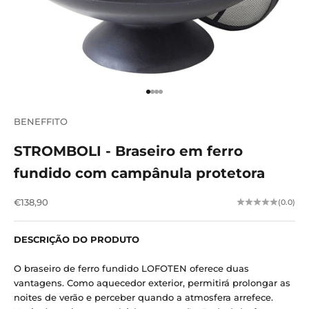
Vá para o item 1
Vá para o item 2
Vá para o item 3
Vá para o item 4
BENEFFITO
STROMBOLI - Braseiro em ferro
fundido com campânula protetora
Preço de venda
€138,90
(0.0)
DESCRIÇÃO DO PRODUTO
O braseiro de ferro fundido LOFOTEN oferece duas
vantagens.
Como aquecedor exterior, permitirá prolongar as
noites de verão e perceber quando a atmosfera arrefece.