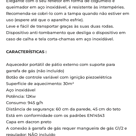
Elegante com o seu refletor em forma de cogumelo e
queimador em aço inoxidável, é resistente às intempéries.
Recomenda-se cobri-lo com a tampa quando não estiver em
uso (espere até que o aparelho esfrie).
Leve e fácil de transportar graças às suas duas rodas.
Dispositivo anti-tombamento que desliga o dispositivo em
caso de calha e tela corta-chamas em aço inoxidável.
CARACTERÍSTICAS :
Aquecedor portátil de pátio externo com suporte para
garrafa de gás (não incluído)
Botão de controle variável com ignição piezoelétrica
Superfície de aquecimento: 30m²
Aço inoxidável
Potência: 12Kw
Consumo: 945 g/h
Distância de segurança: 60 cm da parede, 45 cm do teto
Está em conformidade com os padrões EN14543
Capa em dacron preto
A conexão à garrafa de gás requer mangueira de gás G1/2 e
regulador: NÃO incluído