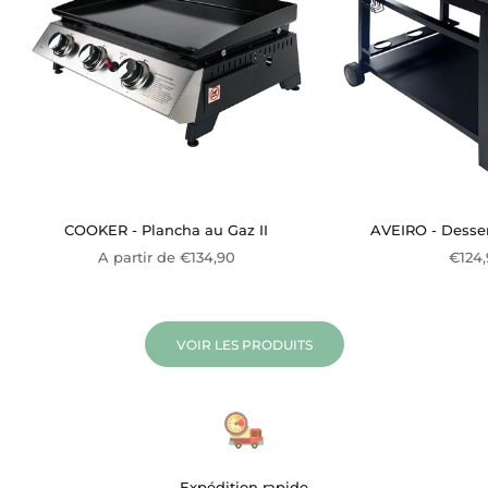
COOKER - Plancha au Gaz II
AVEIRO - Desser
Prix de vente
Prix 
A partir de €134,90
€124
VOIR LES PRODUITS
Expédition rapide