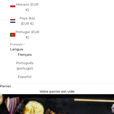
Monaco (EUR
€)
Pays-Bas
(EUR €)
Portugal (EUR
€)
Français
Langue
Français
Português
(portugal)
Español
Panier
Votre panier est vide