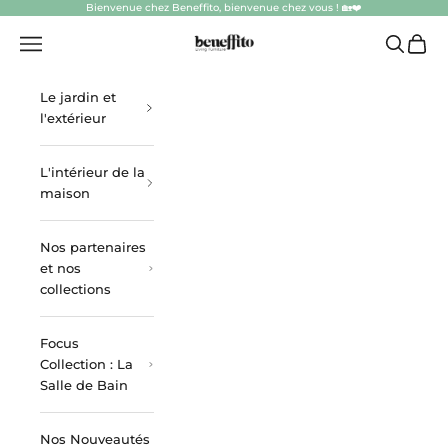
Passer au contenu
Bienvenue chez Beneffito, bienvenue chez vous ! 🏡❤️
beneffito.com
Ouvrir la navigation
Ouvrir la
Voir l
Le jardin et
l'extérieur
L'intérieur de la
maison
Nos partenaires
et nos
collections
Focus
Collection : La
Salle de Bain
Nos Nouveautés